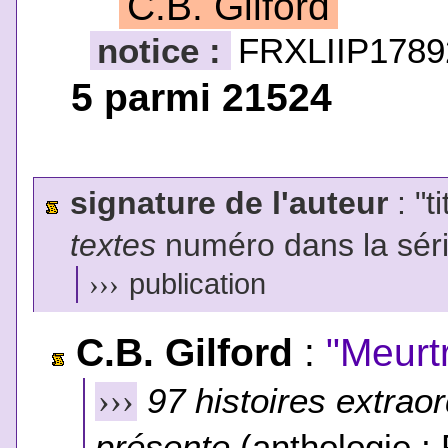
C.B. Gilford
notice :
FRXLIIP1789
5 parmi 21524
signature de l'auteur
: "t
textes
numéro dans la sér
›››
publication
C.B. Gilford
:
"Meurt
97 histoires extraor
›››
présente
(anthologie ; 