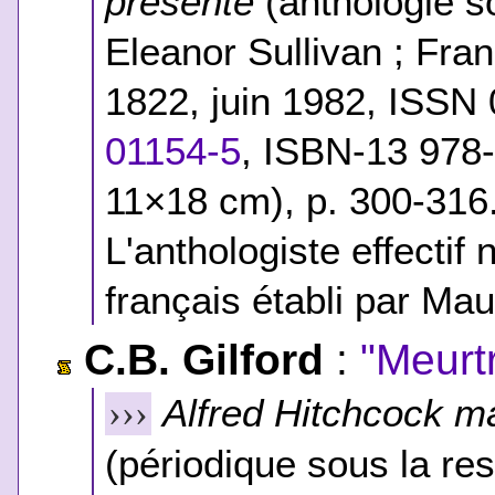
présente
(anthologie so
Eleanor Sullivan ; Fran
1822, juin 1982, ISSN
01154-5
,
ISBN-13 978-
11×18 cm), p. 300-316
L'anthologiste effecti
français établi par Ma
C.B. Gilford
:
"Meurt
Alfred Hitchcock m
›››
(périodique sous la res