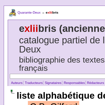
Quarante-Deux
→
e
xlii
bris
e
xlii
bris (ancienne
catalogue partiel de 
Deux
bibliographie des texte
français
Auteurs
Traducteurs
Signataires
Responsables
Rédacteurs
liste alphabétique d