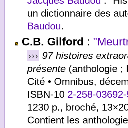
Jacques Baudou
: "His
un dictionnaire des au
Baudou
.
C.B. Gilford
:
"Meurt
97 histoires extraor
›››
présente
(anthologie ; 
Cité • Omnibus, déce
ISBN-10
2-258-03692-
1230 p., broché, 13×20
Contient les anthologi