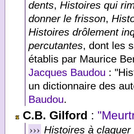
dents
,
Histoires qui r
donner le frisson
,
Hist
Histoires drôlement in
percutantes
, dont les 
établis par Maurice B
Jacques Baudou
: "His
un dictionnaire des au
Baudou
.
C.B. Gilford
:
"Meurt
Histoires à claquer
›››