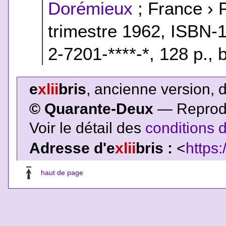
Dorémieux
; France › 
trimestre 1962,
ISBN-1
2-7201-****-*
, 128 p.,
e
xlii
bris
, ancienne version, 
© Quarante-Deux
— Reproduc
Voir le détail des
conditions d
Adresse d'e
xlii
bris :
<
https:
haut de page