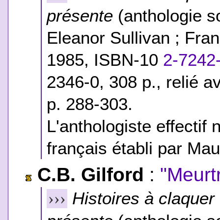
présente
(anthologie so
Eleanor Sullivan ; Fran
1985,
ISBN-10
2-7242
2346-0
, 308 p., relié 
p. 288-303.
L'anthologiste effecti
français établi par Ma
C.B. Gilford
:
"Meurt
Histoires à claquer
›››