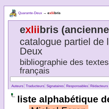
Quarante-Deux
→
e
xlii
bris
e
xlii
bris (ancienne
catalogue partiel de 
Deux
bibliographie des texte
français
Auteurs
Traducteurs
Signataires
Responsables
Rédacteurs
liste alphabétique d