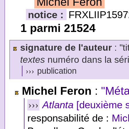
Michel Feron
notice :
FRXLIIP1597
1 parmi 21524
signature de l'auteur
: "t
textes
numéro dans la sér
›››
publication
Michel Feron
:
"Mét
Atlanta
[deuxième s
›››
responsabilité de :
Mic