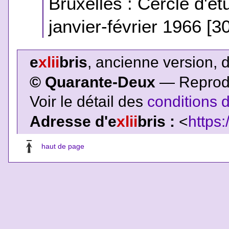
Bruxelles : Cercle d'étu
janvier-février 1966 [
e
xlii
bris
, ancienne version, 
© Quarante-Deux
— Reproduc
Voir le détail des
conditions d
Adresse d'e
xlii
bris :
<
https:
haut de page