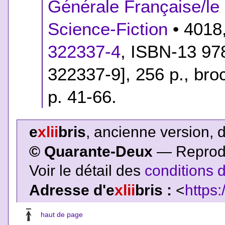
Générale Française/le 
Science-Fiction
• 4018,
322337-4
,
ISBN-13 978
322337-9]
, 256 p., br
p. 41-66.
e
xlii
bris
, ancienne version, 
© Quarante-Deux
— Reproduc
Voir le détail des
conditions d
Adresse d'e
xlii
bris :
<
https:
haut de page