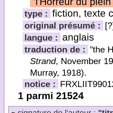
"l'Horreur du plein 
fiction, texte 
type :
original présumé :
[?
anglais
langue :
traduction de :
"the H
Strand
, November 1
Murray, 1918).
notice :
FRXLIIT9901
1 parmi 21524
signature de l'auteur :
"tit