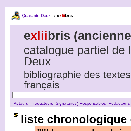
Quarante-Deux
→
e
xlii
bris
e
xlii
bris (ancienne
catalogue partiel de 
Deux
bibliographie des texte
français
Auteurs
Traducteurs
Signataires
Responsables
Rédacteurs
liste chronologique 