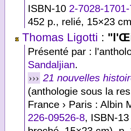
ISBN-10
2-7028-1701-
452 p., relié, 15×23 cm
Thomas Ligotti
:
"l'Œ
Présenté par : l'antholo
Sandaljian
.
21 nouvelles histoi
›››
(anthologie sous la res
France › Paris : Albin 
226-09526-8
,
ISBN-13
broché, 15×23 cm), p. 