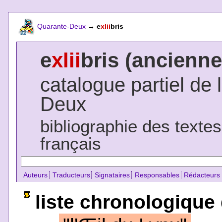
Quarante-Deux
→
e
xlii
bris
e
xlii
bris (ancienne
catalogue partiel de 
Deux
bibliographie des texte
français
Auteurs
Traducteurs
Signataires
Responsables
Rédacteurs
liste chronologique 