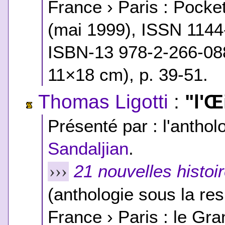
France › Paris : Pocket
(mai 1999), ISSN 114
ISBN-13 978-2-266-08
11×18 cm), p. 39-51.
Thomas Ligotti
:
"l'Œ
Présenté par : l'antholo
Sandaljian
.
21 nouvelles histoi
›››
(anthologie sous la res
France › Paris : le Gra