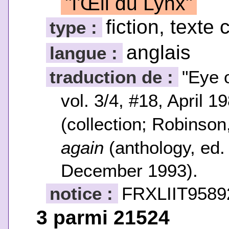
"l'Œil du Lynx"
fiction, texte 
type :
anglais
langue :
traduction de :
"Eye 
vol. 3/4, #18, April 1
(collection; Robinso
again
(anthology, ed.
December 1993).
notice :
FRXLIIT9589
3 parmi 21524