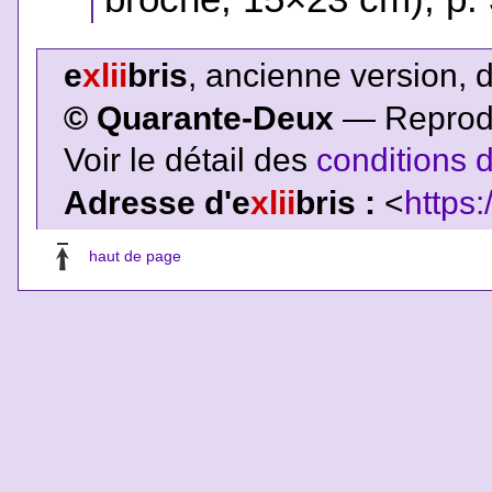
e
xlii
bris
, ancienne version, 
© Quarante-Deux
— Reproduc
Voir le détail des
conditions d
Adresse d'e
xlii
bris :
<
https:
haut de page