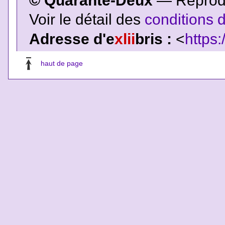
© Quarante-Deux
— Reproduc
Voir le détail des
conditions d
Adresse d'e
xlii
bris :
<
https:
haut de page