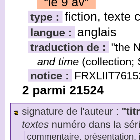
"“le 9 av”"
fiction, texte 
type :
anglais
langue :
traduction de :
"the N
and time
(collection;
notice :
FRXLIIT7615
2 parmi 21524
signature de l'auteur :
"tit
textes
numéro dans la sér
commentaire, présentation, il