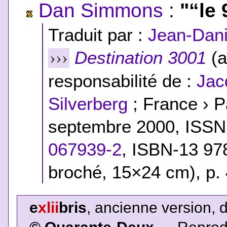
Dan Simmons
:
"“le 
Traduit par :
Jean-Dani
Destination 3001
(a
›››
responsabilité de :
Jac
Silverberg
; France › P
septembre 2000, ISSN
067939-2
,
ISBN-13 97
broché, 15×24 cm), p.
e
xlii
bris
, ancienne version, 