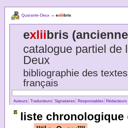
Quarante-Deux
→
e
xlii
bris
e
xlii
bris (ancienne
catalogue partiel de 
Deux
bibliographie des texte
français
Auteurs
Traducteurs
Signataires
Responsables
Rédacteurs
liste chronologique 