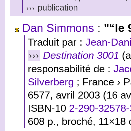
›››
publication
Dan Simmons
:
"“le 
Traduit par :
Jean-Dani
Destination 3001
(a
›››
responsabilité de :
Jac
Silverberg
; France › P
6577, avril 2003 (16 a
ISBN-10
2-290-32578-
608 p., broché, 11×18 