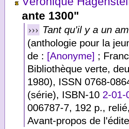
Véronique Hagenstei
ante 1300"
Tant qu'il y a un a
›››
(anthologie pour la je
de :
[Anonyme]
; Franc
Bibliothèque verte, de
1980), ISSN 0768-0864
(série),
ISBN-10
2-01-
006787-7
, 192 p., rel
Avant-propos de l'édite