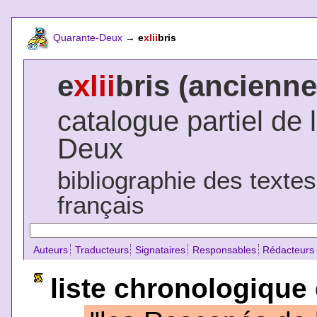
Quarante-Deux
→
e
xlii
bris
e
xlii
bris (ancienne
catalogue partiel de 
Deux
bibliographie des texte
français
Auteurs
Traducteurs
Signataires
Responsables
Rédacteurs
liste chronologique 