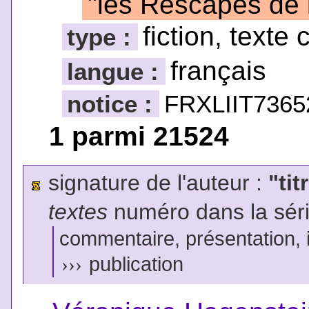
"les Rescapés de 
fiction, texte 
type :
français
langue :
notice :
FRXLIIT7365
1 parmi 21524
signature de l'auteur :
"tit
textes
numéro dans la sér
commentaire, présentation, il
›››
publication