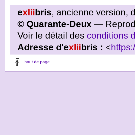
e
xlii
bris
, ancienne version, 
© Quarante-Deux
— Reproduc
Voir le détail des
conditions d
Adresse d'e
xlii
bris :
<
https:
haut de page