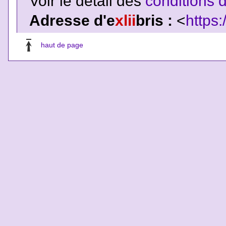
Voir le détail des
conditions d
Adresse d'e
xlii
bris :
<
https:
haut de page