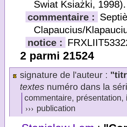
Świat Ksiażki, 1998).
commentaire :
Septi
Clapaucius/Klapauciu
notice :
FRXLIIT5332
2 parmi 21524
signature de l'auteur :
"tit
textes
numéro dans la sér
commentaire, présentation, il
›››
publication