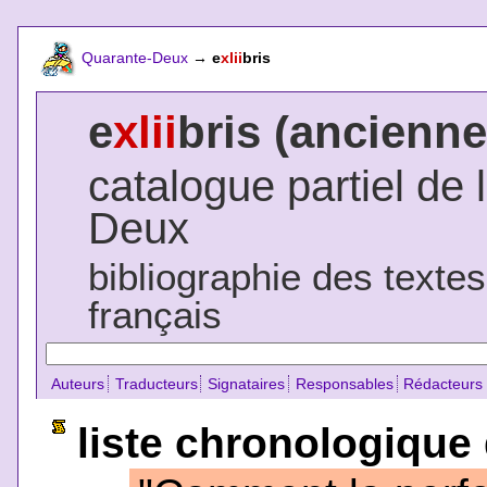
Quarante-Deux
→
e
xlii
bris
e
xlii
bris (ancienne
catalogue partiel de 
Deux
bibliographie des texte
français
Auteurs
Traducteurs
Signataires
Responsables
Rédacteurs
liste chronologique 