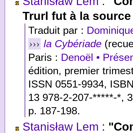
Stanisław Lem
:
"Com
Trurl fut à la sourc
Traduit par :
Dominique
la Cybériade
(recue
›››
Paris :
Denoël • Présen
édition, premier trime
ISSN 0551-9934,
ISBN
13 978-2-207-*****-*
, 
p. 187-198.
Stanisław Lem
:
"Com