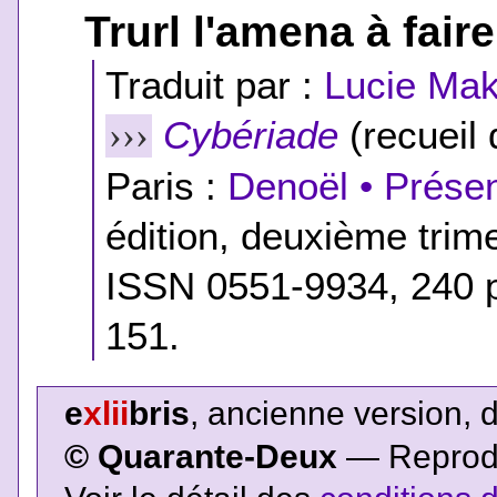
Trurl l'amena à fai
Traduit par :
Lucie Ma
Cybériade
(recueil 
›››
Paris :
Denoël • Présen
édition, deuxième trim
ISSN 0551-9934, 240 p
151.
e
xlii
bris
, ancienne version, 
© Quarante-Deux
— Reproduc