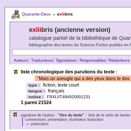
Quarante-Deux
→
e
xlii
bris
e
xlii
bris (ancienne version)
catalogue partiel de la bibliothèque de Qu
bibliographie des textes de Science-Fiction publiés en 
Auteurs
Traducteurs
Signataires
Responsables
Rédacteurs
liste chronologique des parutions du texte :
"Mais un aveugle qui a des yeux dans le dos v
fiction, texte court
type :
français
langue :
notice :
FRXLIIT484920001231
1 parmi 21524
signature de l'auteur :
"titre du texte"
⁄
titre de la série de textes
commentaire, présentation, illustrateur, traducteur
›››
publication