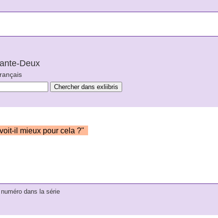
arante-Deux
français
oit-il mieux pour cela ?"
numéro dans la série