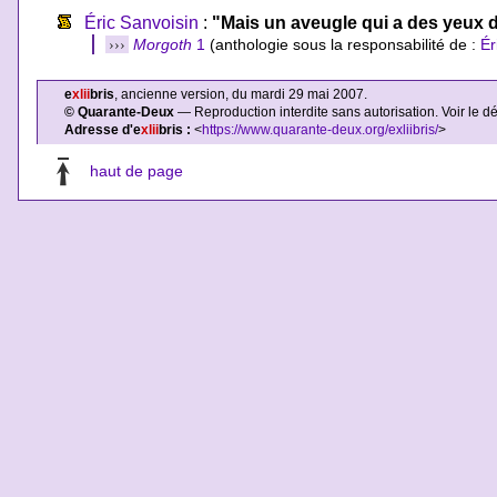
Éric Sanvoisin
:
"Mais un aveugle qui a des yeux d
›››
Morgoth
1
(anthologie sous la responsabilité de :
Ér
e
xlii
bris
, ancienne version, du mardi 29 mai 2007.
© Quarante-Deux
— Reproduction interdite sans autorisation. Voir le d
Adresse d'e
xlii
bris :
<
https://www.quarante-deux.org/exliibris/
>
haut de page