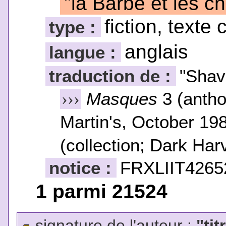
"la Barbe et les 
fiction, texte 
type :
anglais
langue :
traduction de :
"Shav
Masques
3 (antho
›››
Martin's, October 19
(collection; Dark Har
notice :
FRXLIIT4265
1 parmi 21524
signature de l'auteur :
"tit