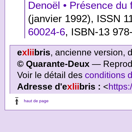
Denoël • Présence du 
(janvier 1992), ISSN 
60024-6
,
ISBN-13 978
e
xlii
bris
, ancienne version, 
© Quarante-Deux
— Reproduc
Voir le détail des
conditions d
Adresse d'e
xlii
bris :
<
https:
haut de page