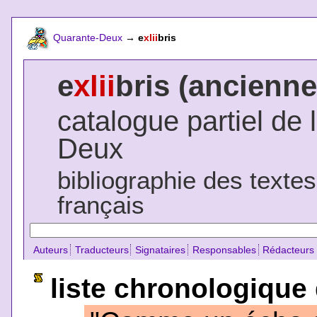
Quarante-Deux
→
e
xlii
bris
e
xlii
bris (ancienne
catalogue partiel de 
Deux
bibliographie des texte
français
Auteurs
Traducteurs
Signataires
Responsables
Rédacteurs
liste chronologique 