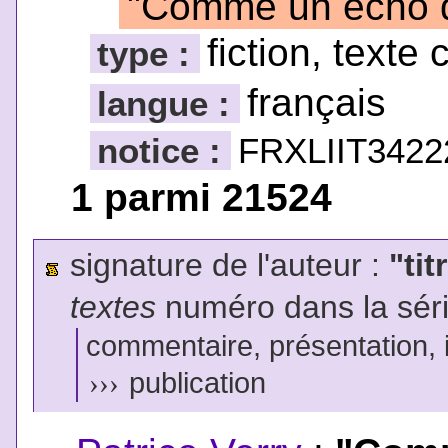
"Comme un écho de
fiction, texte 
type :
français
langue :
notice :
FRXLIIT3422
1 parmi 21524
signature de l'auteur :
"tit
textes
numéro dans la sér
commentaire, présentation, il
›››
publication