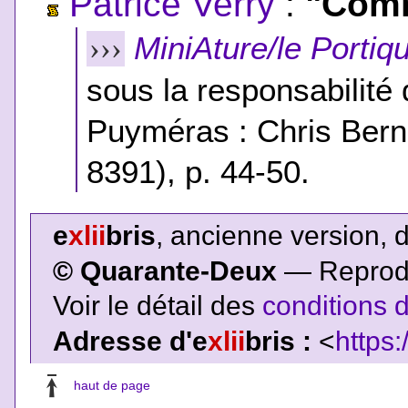
Patrice Verry
:
"Comm
MiniAture/le Portiqu
›››
sous la responsabilité
Puyméras : Chris Berna
8391), p. 44-50.
e
xlii
bris
, ancienne version, 
© Quarante-Deux
— Reproduc
Voir le détail des
conditions d
Adresse d'e
xlii
bris :
<
https:
haut de page