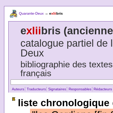
Quarante-Deux
→
e
xlii
bris
e
xlii
bris (ancienne
catalogue partiel de 
Deux
bibliographie des texte
français
Auteurs
Traducteurs
Signataires
Responsables
Rédacteurs
liste chronologique 