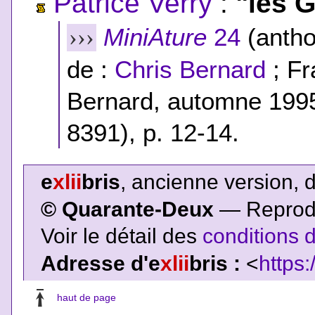
Patrice Verry
:
"les G
MiniAture
24
(antho
›››
de :
Chris Bernard
; Fr
Bernard, automne 1995
8391), p. 12-14.
e
xlii
bris
, ancienne version, 
© Quarante-Deux
— Reproduc
Voir le détail des
conditions d
Adresse d'e
xlii
bris :
<
https:
haut de page