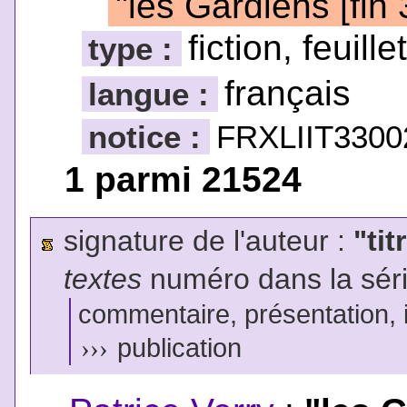
"les Gardiens [fin 
fiction, feuille
type :
français
langue :
notice :
FRXLIIT3300
1 parmi 21524
signature de l'auteur :
"tit
textes
numéro dans la sér
commentaire, présentation, il
›››
publication