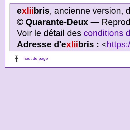
e
xlii
bris
, ancienne version, 
© Quarante-Deux
— Reproduc
Voir le détail des
conditions d
Adresse d'e
xlii
bris :
<
https:
haut de page