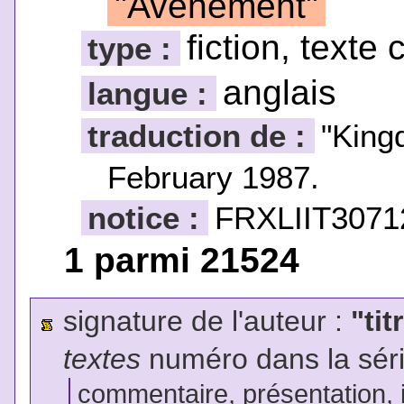
"Avènement"
fiction, texte 
type :
anglais
langue :
traduction de :
"Kin
February 1987.
notice :
FRXLIIT3071
1 parmi 21524
signature de l'auteur :
"tit
textes
numéro dans la sér
commentaire, présentation, il