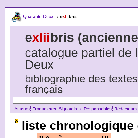
Quarante-Deux
→
e
xlii
bris
e
xlii
bris (ancienne
catalogue partiel de 
Deux
bibliographie des texte
français
Auteurs
Traducteurs
Signataires
Responsables
Rédacteurs
liste chronologique 