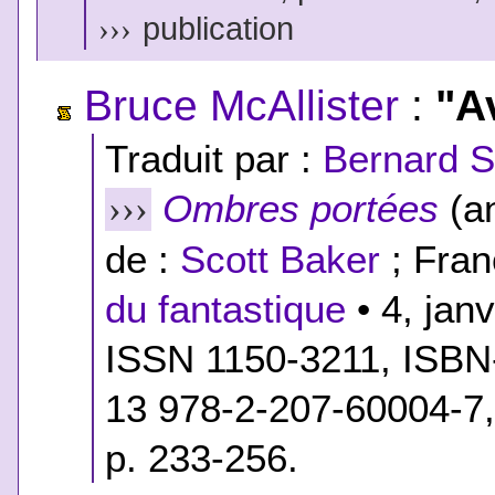
›››
publication
Bruce McAllister
:
"A
Traduit par :
Bernard S
Ombres portées
(an
›››
de :
Scott Baker
; Fran
du fantastique
• 4, jan
ISSN 1150-3211,
ISBN
13 978-2-207-60004-7
p. 233-256.