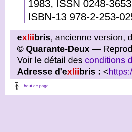
1983, ISSN 0248-365
ISBN-13 978-2-253-02
e
xlii
bris
, ancienne version, 
© Quarante-Deux
— Reproduc
Voir le détail des
conditions d
Adresse d'e
xlii
bris :
<
https:
haut de page