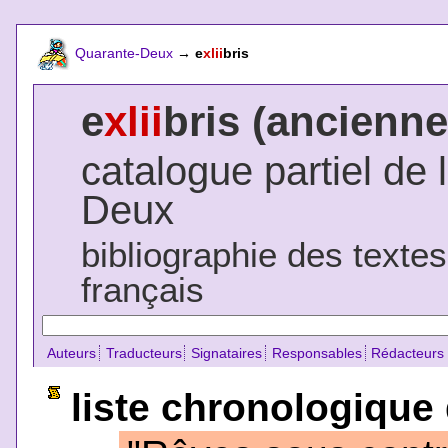
Quarante-Deux
→
e
xlii
bris
e
xlii
bris (ancienne
catalogue partiel de 
Deux
bibliographie des texte
français
Auteurs
Traducteurs
Signataires
Responsables
Rédacteurs
liste chronologique 