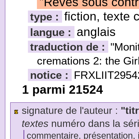
"Rêves sous contr
fiction, texte 
type :
anglais
langue :
traduction de :
"Moni
cremations 2: the Gi
notice :
FRXLIIT2954
1 parmi 21524
signature de l'auteur :
"tit
textes
numéro dans la sér
commentaire, présentation, il