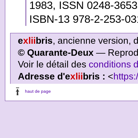
1983, ISSN 0248-365
ISBN-13 978-2-253-03
e
xlii
bris
, ancienne version, 
© Quarante-Deux
— Reproduc
Voir le détail des
conditions d
Adresse d'e
xlii
bris :
<
https:
haut de page