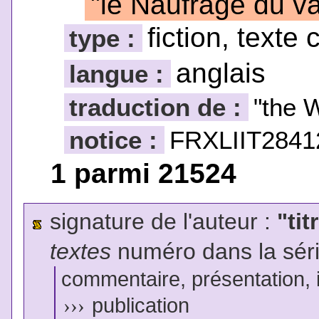
"le Naufrage du v
fiction, texte 
type :
anglais
langue :
traduction de :
"the 
notice :
FRXLIIT2841
1 parmi 21524
signature de l'auteur :
"tit
textes
numéro dans la sér
commentaire, présentation, il
›››
publication