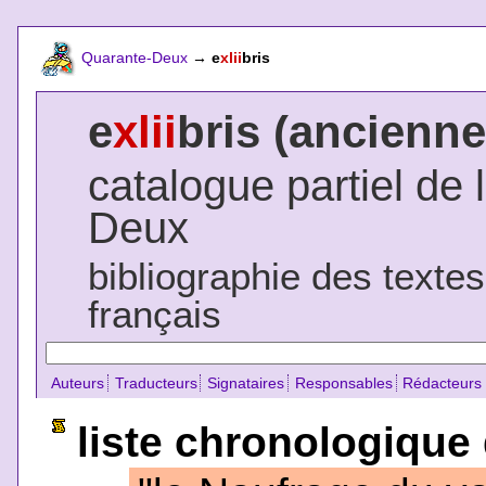
Quarante-Deux
→
e
xlii
bris
e
xlii
bris (ancienne
catalogue partiel de 
Deux
bibliographie des texte
français
Auteurs
Traducteurs
Signataires
Responsables
Rédacteurs
liste chronologique 