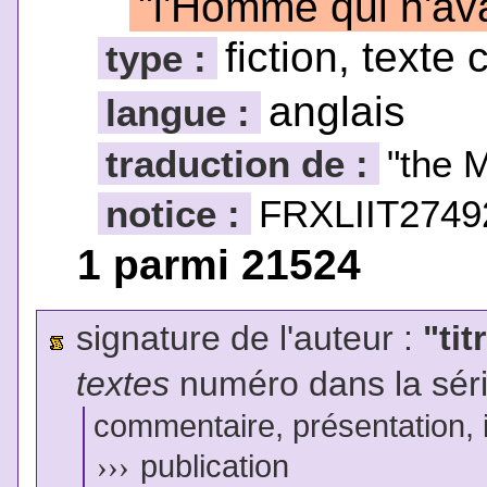
"l'Homme qui n'ava
fiction, texte 
type :
anglais
langue :
traduction de :
"the 
notice :
FRXLIIT2749
1 parmi 21524
signature de l'auteur :
"tit
textes
numéro dans la sér
commentaire, présentation, il
›››
publication