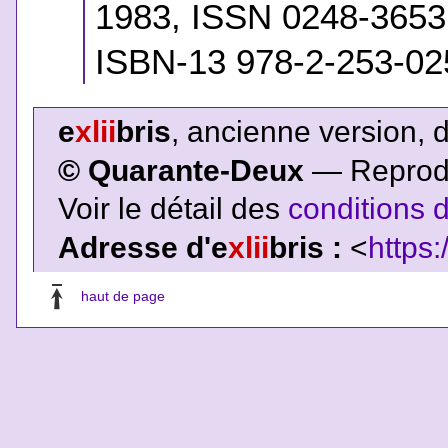
1983, ISSN 0248-365
ISBN-13 978-2-253-02
e
xlii
bris
, ancienne version, 
© Quarante-Deux
— Reproduc
Voir le détail des
conditions d
Adresse d'e
xlii
bris :
<
https:
haut de page