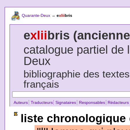
Quarante-Deux
→
e
xlii
bris
e
xlii
bris (ancienne
catalogue partiel de 
Deux
bibliographie des texte
français
Auteurs
Traducteurs
Signataires
Responsables
Rédacteurs
liste chronologique 