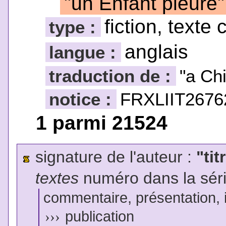
"un Enfant pleure"
fiction, texte 
type :
anglais
langue :
traduction de :
"a Chi
notice :
FRXLIIT2676
1 parmi 21524
signature de l'auteur :
"tit
textes
numéro dans la sér
commentaire, présentation, il
›››
publication