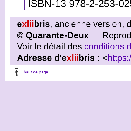
ISBN-13 978-2-253-02
e
xlii
bris
, ancienne version, 
© Quarante-Deux
— Reproduc
Voir le détail des
conditions d
Adresse d'e
xlii
bris :
<
https:
haut de page