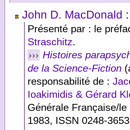
John D. MacDonald
Présenté par : le préfac
Straschitz
.
Histoires parapsyc
›››
de la Science-Fiction
(
responsabilité de :
Jac
Ioakimidis & Gérard Kl
Générale Française/le 
1983, ISSN 0248-365