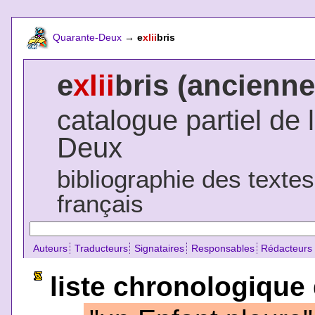
Quarante-Deux
→
e
xlii
bris
e
xlii
bris (ancienne
catalogue partiel de 
Deux
bibliographie des texte
français
Auteurs
Traducteurs
Signataires
Responsables
Rédacteurs
liste chronologique 