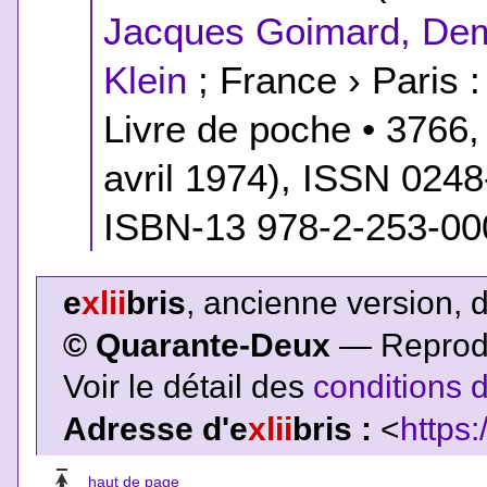
Jacques Goimard, Dem
Klein
; France › Paris :
Livre de poche • 3766,
avril 1974), ISSN 024
ISBN-13 978-2-253-00
e
xlii
bris
, ancienne version, 
© Quarante-Deux
— Reproduc
Voir le détail des
conditions d
Adresse d'e
xlii
bris :
<
https:
haut de page