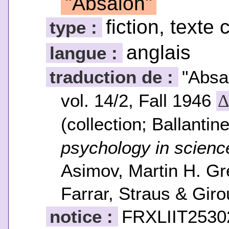
"Absalon"
fiction, texte 
type :
anglais
langue :
traduction de :
"Abs
vol. 14/2, Fall 1946
(collection; Ballantin
psychology in science
Asimov, Martin H. G
Farrar, Straus & Gir
notice :
FRXLIIT2530