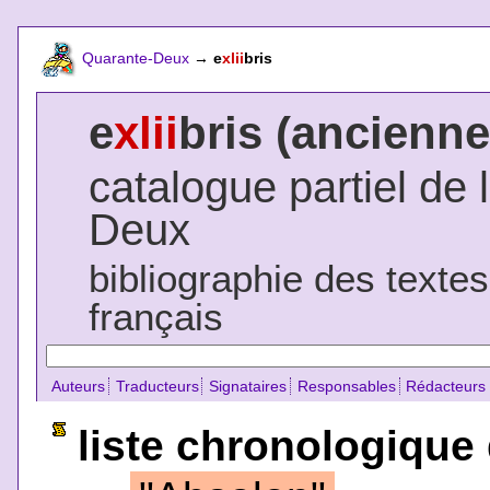
Quarante-Deux
→
e
xlii
bris
e
xlii
bris (ancienne
catalogue partiel de 
Deux
bibliographie des texte
français
Auteurs
Traducteurs
Signataires
Responsables
Rédacteurs
liste chronologique 