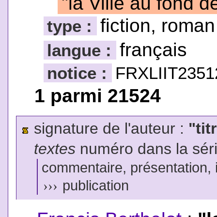
"la Ville au fond de
fiction, roman
type :
français
langue :
notice :
FRXLIIT2351
1 parmi 21524
signature de l'auteur :
"tit
textes
numéro dans la sér
commentaire, présentation, il
›››
publication