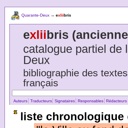
Quarante-Deux
→
e
xlii
bris
e
xlii
bris (ancienne
catalogue partiel de 
Deux
bibliographie des texte
français
Auteurs
Traducteurs
Signataires
Responsables
Rédacteurs
liste chronologique 