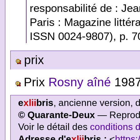
responsabilité de : Je
Paris : Magazine litté
ISSN 0024-9807), p. 70
prix
Prix
Rosny aîné
1987
e
xlii
bris
, ancienne version, 
© Quarante-Deux
— Reproduc
Voir le détail des
conditions d
Adresse d'e
xlii
bris :
<
https: