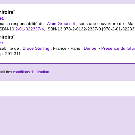
iroirs"
et
.
us la responsabilité de :
Alain Grousset
; sous une couverture de : Man
ISBN-10
2-01-322337-4
,
ISBN-13 978-2-0132-2337-9 [978-2-01-32233
iroirs"
et
.
abilité de :
Bruce Sterling
; France › Paris :
Denoël • Présence du futu
, p. 291-311.
étail des
conditions d'utilisation
.