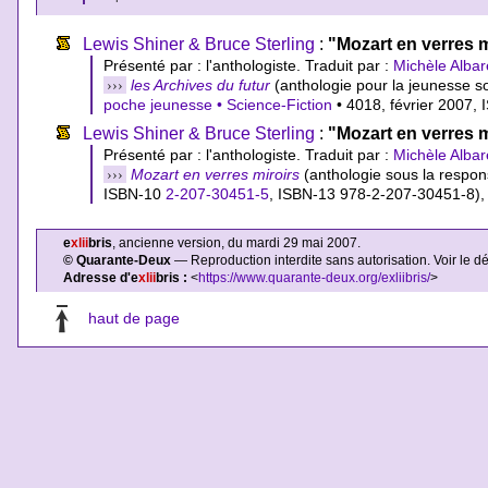
Lewis Shiner & Bruce Sterling
:
"Mozart en verres m
Présenté par : l'anthologiste. Traduit par :
Michèle Albar
›››
les Archives du futur
(anthologie pour la jeunesse so
poche jeunesse • Science-Fiction
• 4018, février 2007,
Lewis Shiner & Bruce Sterling
:
"Mozart en verres m
Présenté par : l'anthologiste. Traduit par :
Michèle Albar
›››
Mozart en verres miroirs
(anthologie sous la respons
ISBN-10
2-207-30451-5
,
ISBN-13 978-2-207-30451-8
)
e
xlii
bris
, ancienne version, du mardi 29 mai 2007.
© Quarante-Deux
— Reproduction interdite sans autorisation. Voir le d
Adresse d'e
xlii
bris :
<
https://www.quarante-deux.org/exliibris/
>
haut de page