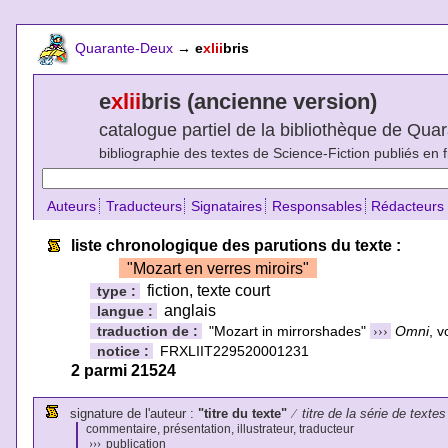
Quarante-Deux
→
e
xlii
bris
e
xlii
bris (ancienne version)
catalogue partiel de la bibliothèque de Qu
bibliographie des textes de Science-Fiction publiés en 
Auteurs
Traducteurs
Signataires
Responsables
Rédacteurs
liste chronologique des parutions du texte :
"Mozart en verres miroirs"
fiction, texte court
type :
anglais
langue :
traduction de :
"Mozart in mirrorshades"
›››
Omni
, 
notice :
FRXLIIT229520001231
2 parmi 21524
signature de l'auteur :
"titre du texte"
⁄
titre de la série de textes
commentaire, présentation, illustrateur, traducteur
›››
publication