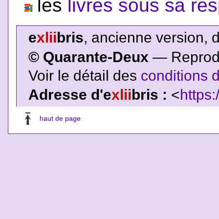
les
livres sous sa res
e
xlii
bris
, ancienne version, 
© Quarante-Deux
— Reproduc
Voir le détail des
conditions d
Adresse d'e
xlii
bris :
<
https:
haut de page