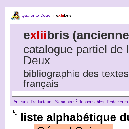
Quarante-Deux
→
e
xlii
bris
e
xlii
bris (ancienne
catalogue partiel de 
Deux
bibliographie des texte
français
Auteurs
Traducteurs
Signataires
Responsables
Rédacteurs
liste alphabétique d