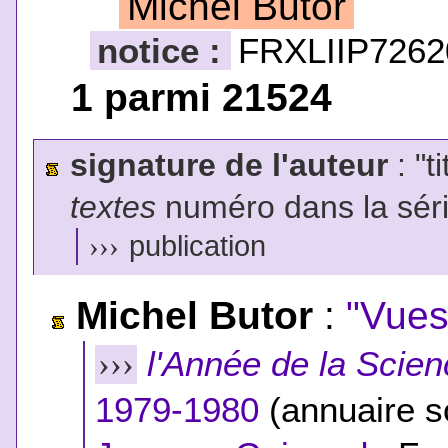
Michel Butor
notice :
FRXLIIP7262
1 parmi 21524
signature de l'auteur
: "t
textes
numéro dans la sér
›››
publication
Michel Butor
:
"Vues
l'Année de la Scien
›››
1979-1980
(annuaire so