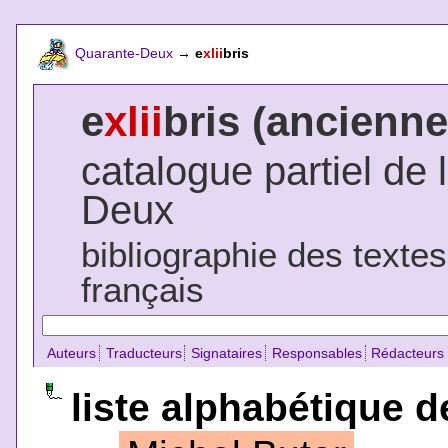
Quarante-Deux
→
e
xlii
bris
e
xlii
bris (ancienne
catalogue partiel de 
Deux
bibliographie des texte
français
Auteurs
Traducteurs
Signataires
Responsables
Rédacteurs
liste alphabétique d