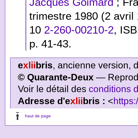
Jacques Goimard
; Fra
trimestre 1980 (2 avri
10
2-260-00210-2
,
ISB
p. 41-43.
e
xlii
bris
, ancienne version, 
© Quarante-Deux
— Reproduc
Voir le détail des
conditions d
Adresse d'e
xlii
bris :
<
https:
haut de page