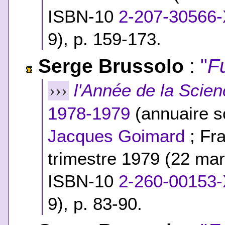
ISBN-10
2-207-30566
9
), p. 159-173.
Serge Brussolo
:
"
F
l'Année de la Scien
›››
1978-1979
(annuaire so
Jacques Goimard
; Fra
trimestre 1979 (22 ma
ISBN-10
2-260-00153
9
), p. 83-90.