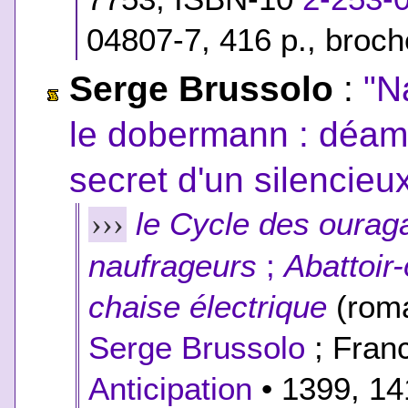
04807-7
, 416 p., broc
Serge Brussolo
:
"N
le dobermann : déamb
secret d'un silencie
le Cycle des ourag
›››
naufrageurs
;
Abattoir
chaise électrique
(roma
Serge Brussolo
; Franc
Anticipation
• 1399, 14