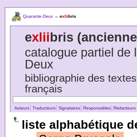
Quarante-Deux
→
e
xlii
bris
e
xlii
bris (ancienne
catalogue partiel de 
Deux
bibliographie des texte
français
Auteurs
Traducteurs
Signataires
Responsables
Rédacteurs
liste alphabétique d