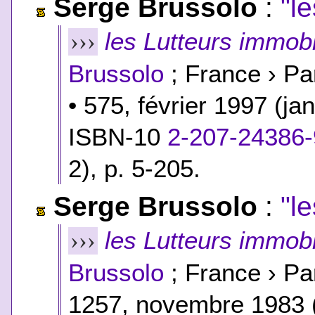
Serge Brussolo
:
"l
les Lutteurs immob
›››
Brussolo
; France › Pa
• 575, février 1997 (j
ISBN-10
2-207-24386-
2
), p. 5-205.
Serge Brussolo
:
"l
les Lutteurs immob
›››
Brussolo
; France › Pa
1257, novembre 1983 