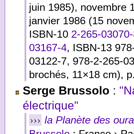
juin 1985), novembre 
janvier 1986 (15 nove
ISBN-10
2-265-03070-
03167-4
,
ISBN-13 978-
03122-7, 978-2-265-0
brochés, 11×18 cm), p.
Serge Brussolo
:
"N
électrique"
la Planète des our
›››
Brussolo
; France › Pa