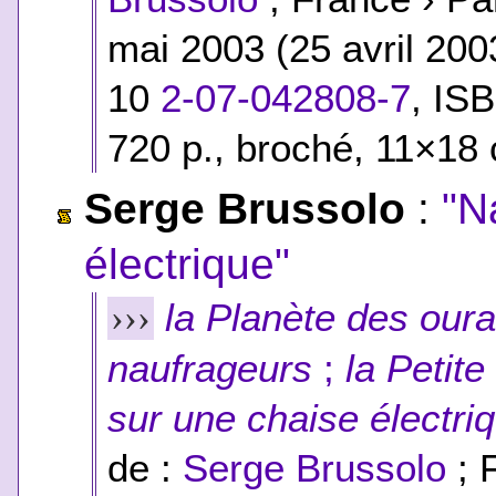
mai 2003 (25 avril 20
10
2-07-042808-7
,
ISB
720 p., broché, 11×18 
Serge Brussolo
:
"N
électrique"
la Planète des our
›››
naufrageurs
;
la Petite
sur une chaise électri
de :
Serge Brussolo
; 