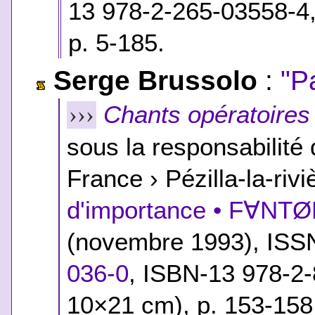
13 978-2-265-03558-4
p. 5-185.
Serge Brussolo
:
"P
Chants opératoires
›››
sous la responsabilité
France › Pézilla-la-rivi
d'importance • F∀NT
(novembre 1993), ISS
036-0
,
ISBN-13 978-2-
10×21 cm), p. 153-158