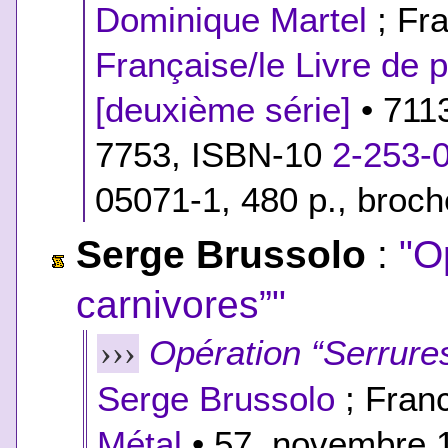
Dominique Martel
; Fra
Française/le Livre de 
[deuxième série]
• 711
7753,
ISBN-10
2-253-
05071-1
, 480 p., broc
Serge Brussolo
:
"O
carnivores”"
Opération “Serrure
›››
Serge Brussolo
; Franc
Métal
• 57, novembre 1