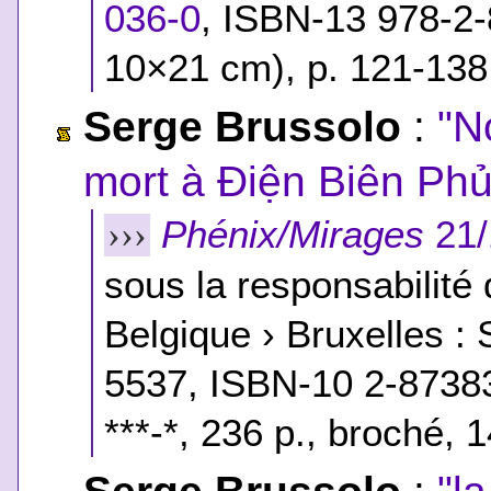
036-0
,
ISBN-13 978-2-
10×21 cm), p. 121-138
Serge Brussolo
:
"N
mort à Điện Biên Ph
Phénix/Mirages
21/
›››
sous la responsabilité
Belgique › Bruxelles :
5537,
ISBN-10 2-87383
***-*
, 236 p., broché, 