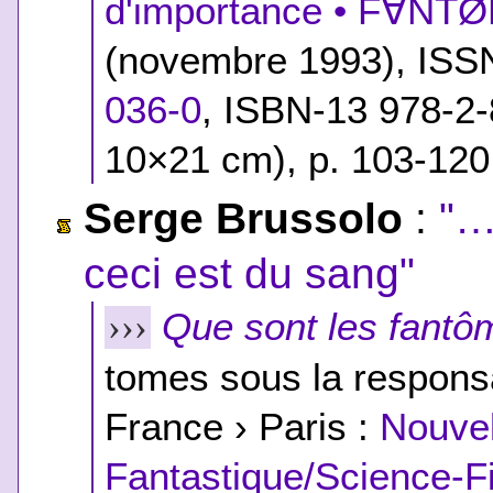
d'importance • F∀NT
(novembre 1993), ISS
036-0
,
ISBN-13 978-2-
10×21 cm), p. 103-120
Serge Brussolo
:
"…
ceci est du sang"
Que sont les fant
›››
tomes sous la responsa
France › Paris :
Nouvel
Fantastique/Science-F