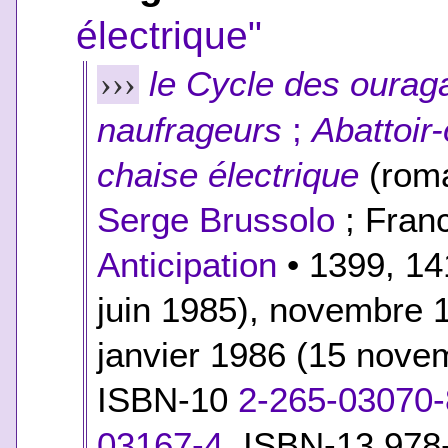
électrique"
le Cycle des ourag
›››
naufrageurs
;
Abattoir
chaise électrique
(roma
Serge Brussolo
; Franc
Anticipation
• 1399, 14
juin 1985), novembre 
janvier 1986 (15 nove
ISBN-10
2-265-03070-
03167-4
,
ISBN-13 978-