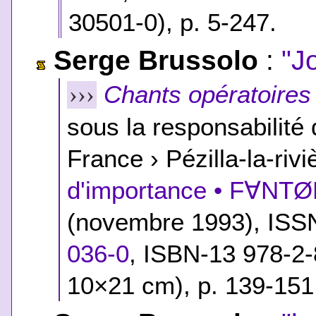
30501-0
), p. 5-247.
Serge Brussolo
:
"J
Chants opératoires
›››
sous la responsabilité
France › Pézilla-la-rivi
d'importance • F∀NT
(novembre 1993), ISS
036-0
,
ISBN-13 978-2-
10×21 cm), p. 139-151