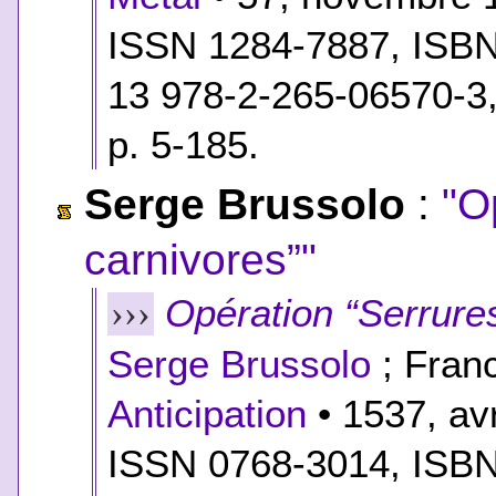
ISSN 1284-7887,
ISB
13 978-2-265-06570-3
p. 5-185.
Serge Brussolo
:
"O
carnivores”"
Opération “Serrure
›››
Serge Brussolo
; Franc
Anticipation
• 1537, av
ISSN 0768-3014,
ISB