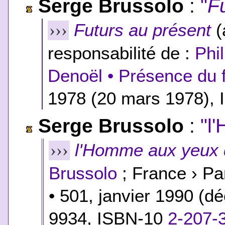
Serge Brussolo
:
"
F
Futurs au présent
(
›››
responsabilité de :
Phi
Denoël • Présence du f
1978 (20 mars 1978), 
Serge Brussolo
:
"l
l'Homme aux yeux 
›››
Brussolo
; France › Pa
• 501, janvier 1990 (
9934,
ISBN-10
2-207-