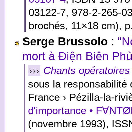
03122-7, 978-2-265-0
brochés, 11×18 cm), p.
Serge Brussolo
:
"N
mort à Điện Biên Phủ
Chants opératoires
›››
sous la responsabilité
France › Pézilla-la-rivi
d'importance • F∀NT
(novembre 1993), ISS