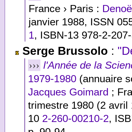
France › Paris :
Denoël
janvier 1988, ISSN 05
1
,
ISBN-13 978-2-207
Serge Brussolo
:
"D
l'Année de la Scien
›››
1979-1980
(annuaire so
Jacques Goimard
; Fra
trimestre 1980 (2 avri
10
2-260-00210-2
,
ISB
p. 90-94.