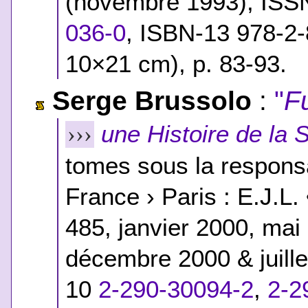
(novembre 1993), ISS
036-0
,
ISBN-13 978-2-
10×21 cm), p. 83-93.
Serge Brussolo
:
"
F
une Histoire de la 
›››
tomes sous la responsa
France › Paris : E.J.L.
485, janvier 2000, ma
décembre 2000 & juill
10
2-290-30094-2
,
2-2