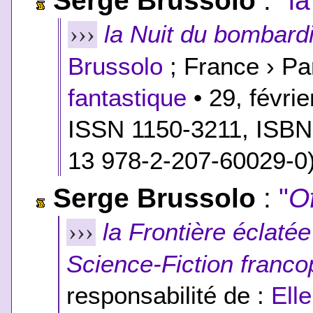
Serge Brussolo
:
"l
la Nuit du bombard
›››
Brussolo
; France › Pa
fantastique
• 29, févrie
ISSN 1150-3211,
ISBN
13 978-2-207-60029-0
Serge Brussolo
:
"
Of
la Frontière éclatée
›››
Science-Fiction franc
responsabilité de :
Ell