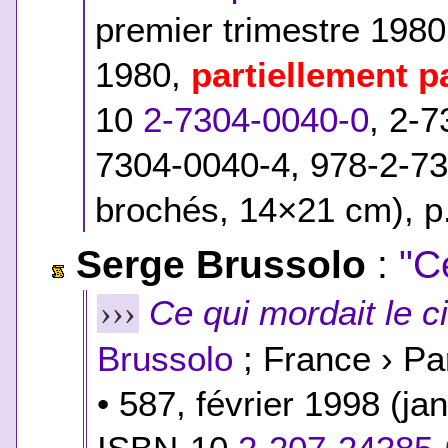
premier trimestre 198
1980,
partiellement p
10
2-7304-0040-0
, 2-7
7304-0040-4, 978-2-73
brochés, 14×21 cm), p.
Serge Brussolo
:
"C
Ce qui mordait le c
›››
Brussolo
; France › Pa
• 587, février 1998 (j