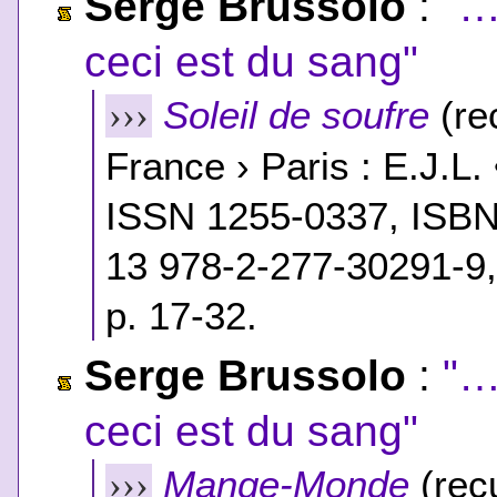
Serge Brussolo
:
"…
ceci est du sang"
Soleil de soufre
(re
›››
France › Paris : E.J.L. 
ISSN 1255-0337,
ISB
13 978-2-277-30291-9
p. 17-32.
Serge Brussolo
:
"…
ceci est du sang"
Mange-Monde
(recu
›››