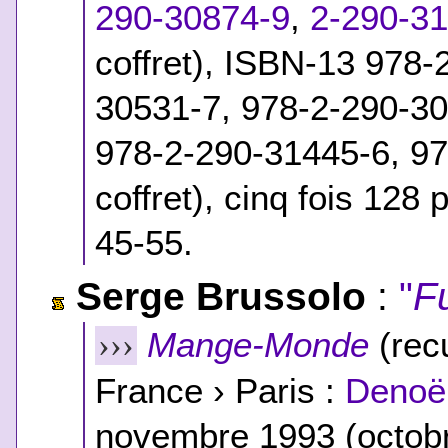
290-30874-9
,
2-290-3
coffret)
,
ISBN-13 978-2
30531-7, 978-2-290-30
978-2-290-31445-6, 97
coffret)
, cinq fois 128 
45-55.
Serge Brussolo
:
"
F
Mange-Monde
(recu
›››
France › Paris :
Denoël
novembre 1993 (octob