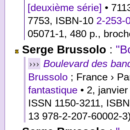
[deuxième série]
• 711
7753,
ISBN-10
2-253-
05071-1
, 480 p., broc
Serge Brussolo
:
"B
Boulevard des ban
›››
Brussolo
; France › Pa
fantastique
• 2, janvie
ISSN 1150-3211,
ISBN
13 978-2-207-60002-3