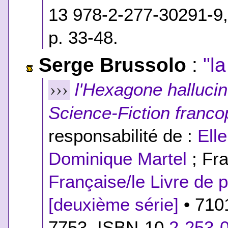
13 978-2-277-30291-9
p. 33-48.
Serge Brussolo
:
"l
l'Hexagone halluci
›››
Science-Fiction franc
responsabilité de :
Ell
Dominique Martel
; Fra
Française/le Livre de 
[deuxième série]
• 710
7753,
ISBN-10
2-253-