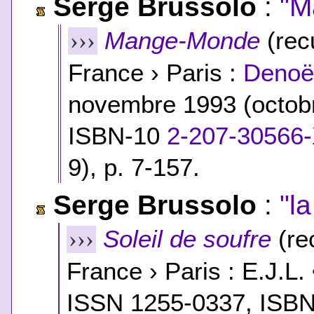
Serge Brussolo
:
"M
Mange-Monde
(rec
›››
France › Paris :
Denoël
novembre 1993 (octob
ISBN-10
2-207-30566
9
), p. 7-157.
Serge Brussolo
:
"l
Soleil de soufre
(re
›››
France › Paris : E.J.L. 
ISSN 1255-0337,
ISB