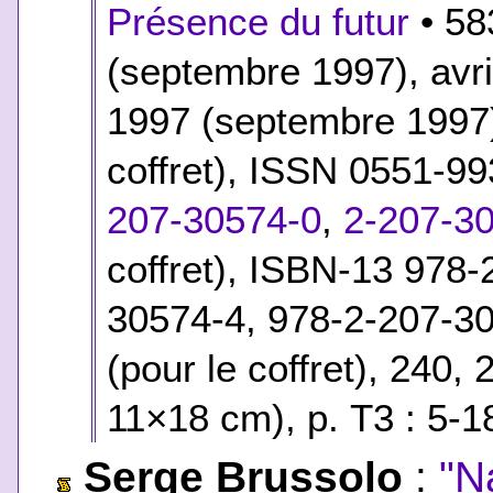
Présence du futur
• 58
(septembre 1997), avri
1997 (septembre 1997)
coffret), ISSN 0551-9
207-30574-0
,
2-207-3
coffret)
,
ISBN-13 978-2
30574-4, 978-2-207-3
(pour le coffret)
, 240, 
11×18 cm), p. T3 : 5-1
Serge Brussolo
:
"N