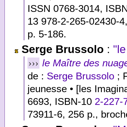
ISSN 0768-3014,
ISB
13 978-2-265-02430-4
p. 5-186.
Serge Brussolo
:
"l
le Maître des nuag
›››
de :
Serge Brussolo
; 
jeunesse • [les Imagin
6693,
ISBN-10
2-227-
73911-6
, 256 p., broc