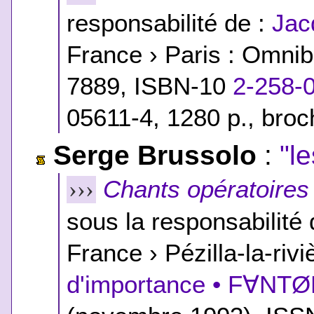
responsabilité de :
Jac
France › Paris : Omni
7889,
ISBN-10
2-258-
05611-4
, 1280 p., bro
Serge Brussolo
:
"l
Chants opératoires
›››
sous la responsabilité
France › Pézilla-la-rivi
d'importance • F∀NT