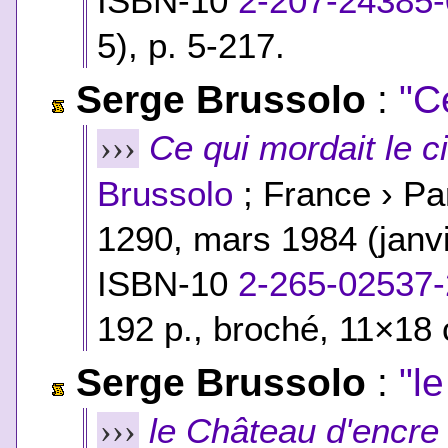
ISBN-10
2-207-24385-
5
), p. 5-217.
Serge Brussolo
:
"C
Ce qui mordait le c
›››
Brussolo
; France › Pa
1290, mars 1984 (janv
ISBN-10
2-265-02537-
192 p., broché, 11×18 
Serge Brussolo
:
"l
le Château d'encre
›››