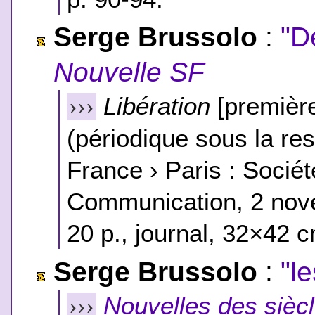
Serge Brussolo
:
"D
Nouvelle SF
Libération
[première
›››
(périodique sous la res
France › Paris : Socié
Communication, 2 nov
20 p., journal, 32×42 c
Serge Brussolo
:
"l
Nouvelles des siècl
›››