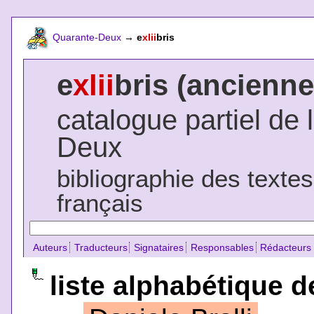
Quarante-Deux
→
e
xlii
bris
e
xlii
bris (ancienne
catalogue partiel de 
Deux
bibliographie des texte
français
Auteurs
Traducteurs
Signataires
Responsables
Rédacteurs
liste alphabétique d