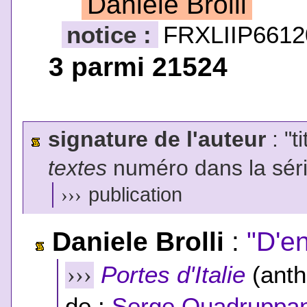
Daniele Brolli
notice :
FRXLIIP6612
3 parmi 21524
signature de l'auteur
: "t
textes
numéro dans la sér
›››
publication
Daniele Brolli
:
"D'e
Portes d'Italie
(anth
›››
de :
Serge Quadruppan