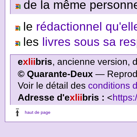
de la même personne,
le
rédactionnel qu'ell
les
livres sous sa res
e
xlii
bris
, ancienne version, 
© Quarante-Deux
— Reproduc
Voir le détail des
conditions d
Adresse d'e
xlii
bris :
<
https:
haut de page