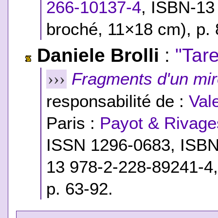
266-10137-4
,
ISBN-13
broché, 11×18 cm), p. 
Daniele Brolli
:
"Tare
Fragments d'un miro
›››
responsabilité de :
Val
Paris :
Payot & Rivage
ISSN 1296-0683,
ISB
13 978-2-228-89241-4
p. 63-92.