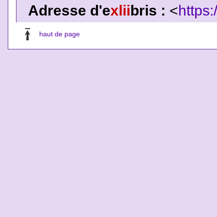
Adresse d'e
xlii
bris :
<
https:
haut de page