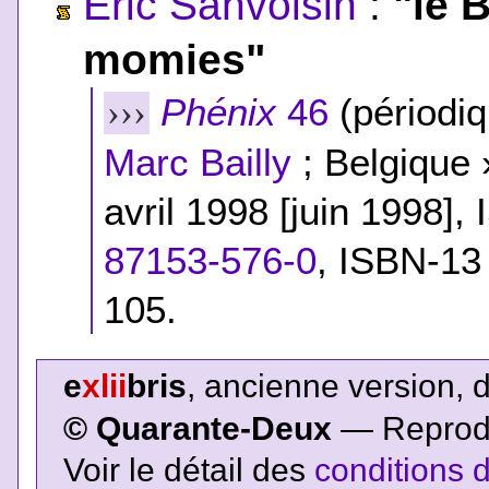
Éric Sanvoisin
:
"le 
momies"
Phénix
46
(périodiq
›››
Marc Bailly
; Belgique 
avril 1998 [juin 1998]
87153-576-0
,
ISBN-13
105.
e
xlii
bris
, ancienne version, 
© Quarante-Deux
— Reproduc
Voir le détail des
conditions d