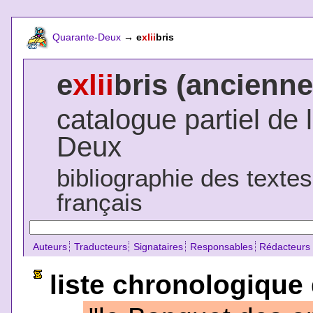
Quarante-Deux
→
e
xlii
bris
e
xlii
bris (ancienne
catalogue partiel de 
Deux
bibliographie des texte
français
Auteurs
Traducteurs
Signataires
Responsables
Rédacteurs
liste chronologique 