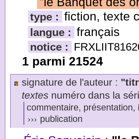
"le Banquet des 
fiction, texte 
type :
français
langue :
notice :
FRXLIIT8162
1 parmi 21524
signature de l'auteur :
"tit
textes
numéro dans la sér
commentaire, présentation, il
›››
publication