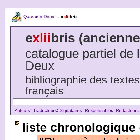
Quarante-Deux
→
e
xlii
bris
e
xlii
bris (ancienne
catalogue partiel de 
Deux
bibliographie des texte
français
Auteurs
Traducteurs
Signataires
Responsables
Rédacteurs
liste chronologique 