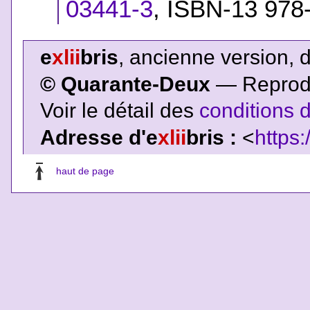
03441-3
,
ISBN-13 978
e
xlii
bris
, ancienne version, 
© Quarante-Deux
— Reproduc
Voir le détail des
conditions d
Adresse d'e
xlii
bris :
<
https:
haut de page