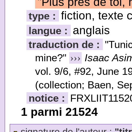
"Plus près de toi,
fiction, texte 
type :
anglais
langue :
traduction de :
"Tunic
mine?"
Isaac Asim
›››
vol. 9/6, #92, June 
(collection; Baen, S
notice :
FRXLIIT1152
1 parmi 21524
signature de l'auteur :
"tit